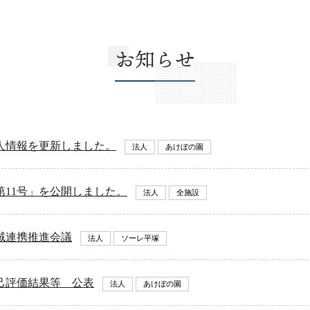
お知らせ
人情報を更新しました。
法人
あけぼの園
第11号」を公開しました。
法人
全施設
域連携推進会議
法人
ソーレ平塚
己評価結果等 公表
法人
あけぼの園